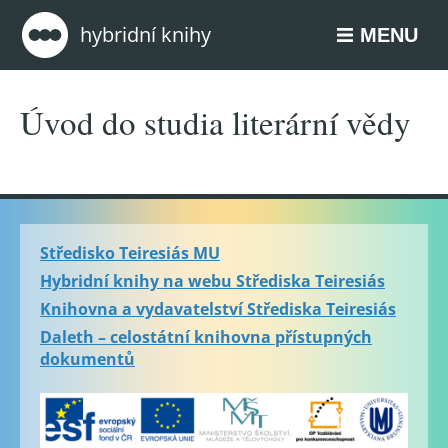
Přejít na hlavní menu
Přejít na obsah
hybridní knihy
MENU
Úvod do studia literární vědy
Středisko Teiresiás MU
Hybridní knihy na webu Střediska Teiresiás
Knihovna a vydavatelství Střediska Teiresiás
Daleth – celostátní knihovna přístupných
dokumentů